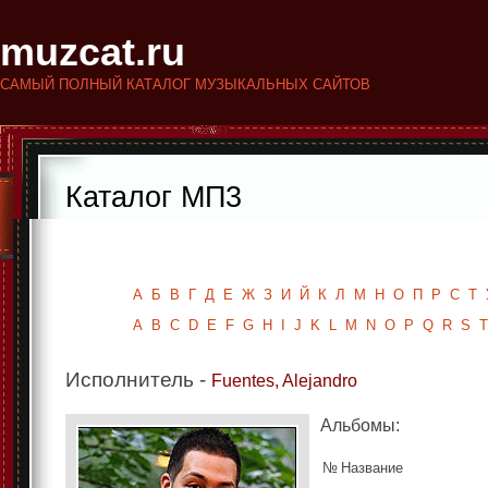
muzcat.ru
САМЫЙ ПОЛНЫЙ КАТАЛОГ МУЗЫКАЛЬНЫХ САЙТОВ
Каталог МП3
Исполнители
Альбомы
А
Б
В
Г
Д
Е
Ж
З
И
Й
К
Л
М
Н
О
П
Р
С
Т
A
B
C
D
E
F
G
H
I
J
K
L
M
N
O
P
Q
R
S
T
Исполнитель -
Fuentes, Alejandro
Альбомы:
№
Название