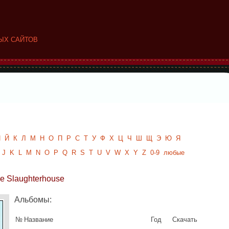
ЫХ САЙТОВ
И
Й
К
Л
М
Н
О
П
Р
С
Т
У
Ф
Х
Ц
Ч
Ш
Щ
Э
Ю
Я
J
K
L
M
N
O
P
Q
R
S
T
U
V
W
X
Y
Z
0-9
любые
he Slaughterhouse
Альбомы:
№
Название
Год
Скачать