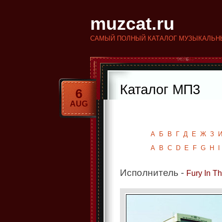
muzcat.ru
САМЫЙ ПОЛНЫЙ КАТАЛОГ МУЗЫКАЛЬН
Каталог МП3
6
AUG
Исполнители
Альбомы
А
Б
В
Г
Д
Е
Ж
З
A
B
C
D
E
F
G
H
I
Исполнитель -
Fury In T