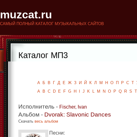
muzcat.ru
САМЫЙ ПОЛНЫЙ КАТАЛОГ МУЗЫКАЛЬНЫХ САЙТОВ
Каталог МП3
Исполнители
Альбомы
А
Б
В
Г
Д
Е
Ж
З
И
Й
К
Л
М
Н
О
П
Р
С
Т
A
B
C
D
E
F
G
H
I
J
K
L
M
N
O
P
Q
R
S
T
Исполнитель -
Fischer, Ivan
Альбом -
Dvorak: Slavonic Dances
Скачать
весь альбом
Песни: