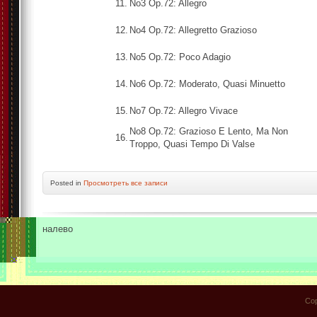
11.
No3 Op.72: Allegro
12.
No4 Op.72: Allegretto Grazioso
13.
No5 Op.72: Poco Adagio
14.
No6 Op.72: Moderato, Quasi Minuetto
15.
No7 Op.72: Allegro Vivace
No8 Op.72: Grazioso E Lento, Ma Non
16.
Troppo, Quasi Tempo Di Valse
Posted in
Просмотреть все записи
налево
Cop