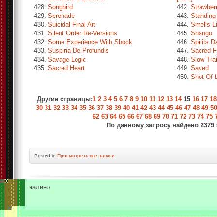
428.
Songbird
442.
Strawber
429.
Serenade
443.
Standing
430.
Suicidal Final Art
444.
Smells Li
431.
Silent Order Re-Versions
445.
Shango
432.
Some Experience With Shock
446.
Spirits D
433.
Suspiria De Profundis
447.
Sacred Fi
434.
Savage Logic
448.
Slow Tra
435.
Sacred Heart
449.
Saved
450.
Shot Of 
Другие страницы:
1
2
3
4
5
6
7
8
9
10
11
12
13
14
15
16
17
18
30
31
32
33
34
35
36
37
38
39
40
41
42
43
44
45
46
47
48
49
50
62
63
64
65
66
67
68
69
70
71
72
73
74
75
По данному запросу найдено 2379 
Posted in
Просмотреть все записи
налево